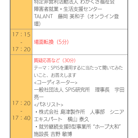
特定非営利活動法人 わかくさ福祉会
障害者就業・生活支援センター
TALANT 藤岡 美和子（オンライン登
壇）
17：15
-
場面転換（5分）
17：20
質疑応答など（30分）
テーマ：SPISを運用するに当たって聞いてみた
いこと、お答えします
<コーディネーター>
一般社団法人 SPIS研究所 理事長 宇田
亮一
17：20
<パネリスト>
-
・株式会社 島津製作所 人事部 シニア
17：40
エキスパート 横山 泰久
・就労継続支援B型事業所 “ホープ大和”
施設長 吉野 敏博