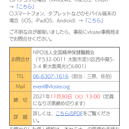
→
「こちら」
〇スマートフォン、タブレットなどのモバイル端末の
場合（iOS、iPadOS、Android）→
「こちら」
ご不明な点が御座いましたら、事前にvfoster事務局ま
でお問合せください。
NPO法人全国精神保健職親会
お問合せ
（〒532-0011 大阪市淀川区西中島5-
3-4 新大阪高光ビル801）
TEL
06-6307-1616
（担当：三原、佐伯）
Mail
event@vfoster.org
2021年
11月30日（火）13:00
（定員
締 切
になり次第締め切ります）
詳しくは、
こちらのPDF
をご覧くださ
詳 細
い。