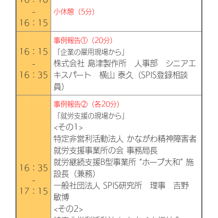
-
小休憩（5分）
16：15
事例報告①（20分）
16：15
「企業の雇用現場から」
-
株式会社 島津製作所 人事部 シニアエ
16：35
キスパート 横山 泰久（SPIS登録相談
員）
事例報告②（各20分）
「就労支援の現場から」
<その1>
特定非営利活動法人 かながわ精神障害者
就労支援事業所の会 事務局長
就労継続支援B型事業所 “ホープ大和” 施
16：35
設長（兼務）
-
一般社団法人 SPIS研究所 理事 吉野
17：15
敏博
<その2>