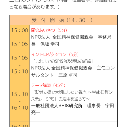
となる場合があります。）
受 付 開 始（14：30 - ）
15：00
開会あいさつ（5分）
NPO法人 全国精神保健職親会 事務局
-
15：05
長
保坂 幸司
イントロダクション（5分）
15：05
「これまでのSPIS普及活動の経緯」
-
NPO法人 全国精神保健職親会 主任コン
15：10
サルタント 三原 卓司
テーマ講演（45分）
「就労支援で大切にしたい視点 ～Web日報シ
15：10
ステム「SPIS」の活用を通じて～」
-
一般社団法人SPIS研究所 理事長 宇田
16：10
亮一
16：10